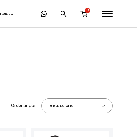
0
ntacto
Ordenar por
Seleccione