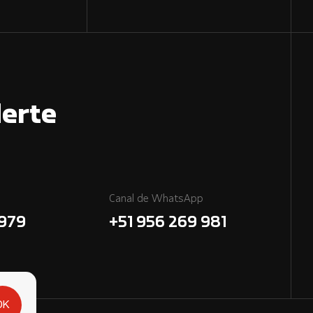
erte
Canal de WhatsApp
7979
+51 956 269 981
OK