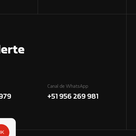
erte
Canal de WhatsApp
7979
+51 956 269 981
OK