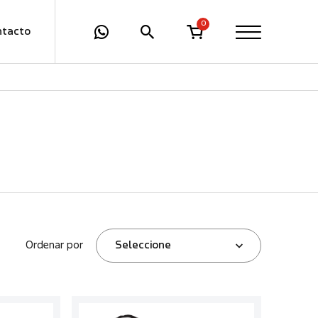
0
ntacto
Ordenar por
Seleccione