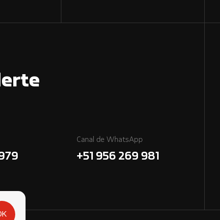
erte
Canal de WhatsApp
7979
+51 956 269 981
OK