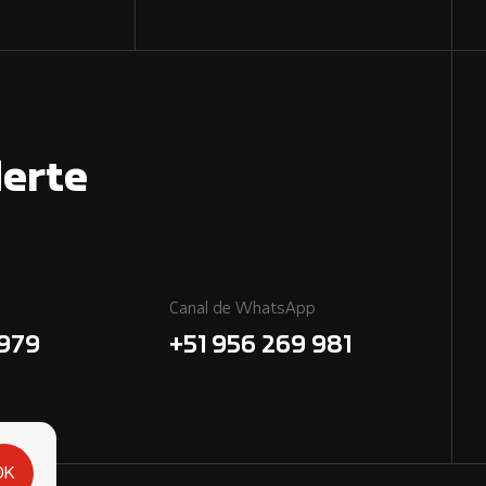
erte
Canal de WhatsApp
7979
+51 956 269 981
OK