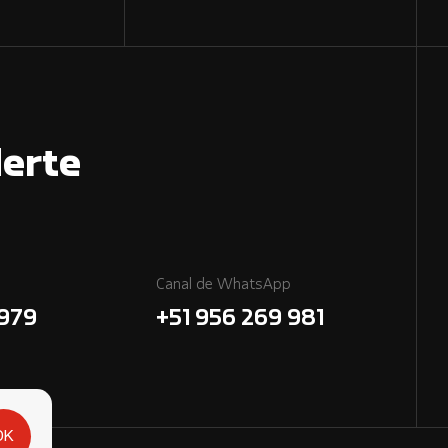
erte
Canal de WhatsApp
7979
+51 956 269 981
OK