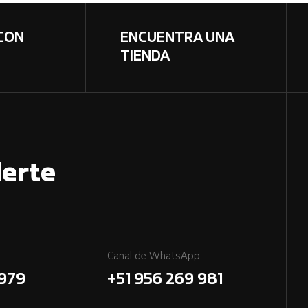
CON
ENCUENTRA UNA
TIENDA
erte
Canal de WhatsApp
7979
+51 956 269 981