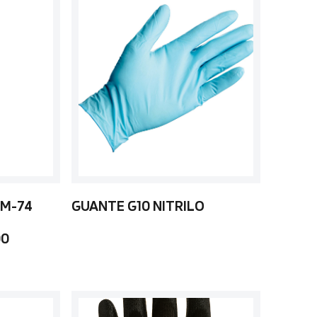
 M-74
GUANTE G10 NITRILO
00