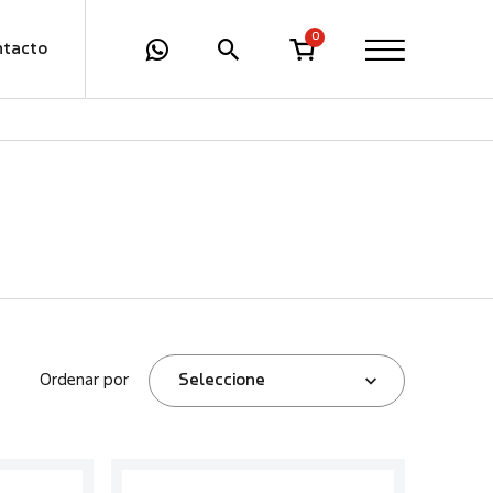
0
ntacto
Ordenar por
Seleccione