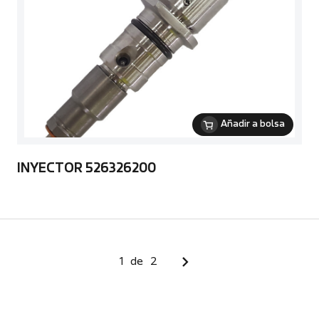
Añadir a bolsa
INYECTOR 526326200
1
de
2