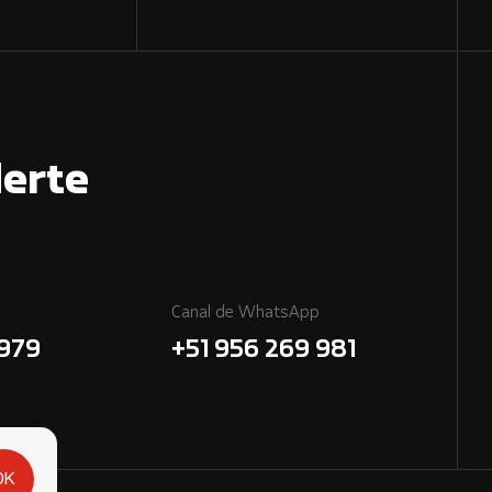
erte
Canal de WhatsApp
7979
+51 956 269 981
OK