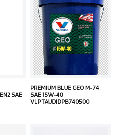
PREMIUM BLUE GEO M-74
EN2 SAE
SAE 15W-40
VLPTAUDIDPB740500