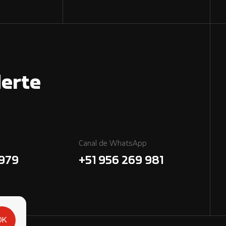
erte
Canal de WhatsApp
7979
+51 956 269 981
OK