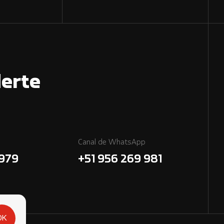
erte
Canal de WhatsApp
7979
+51 956 269 981
OK