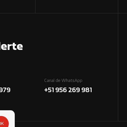
erte
Canal de WhatsApp
7979
+51 956 269 981
OK