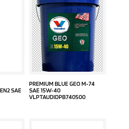
PREMIUM BLUE GEO M-74
EN2 SAE
SAE 15W-40
VLPTAUDIDPB740500