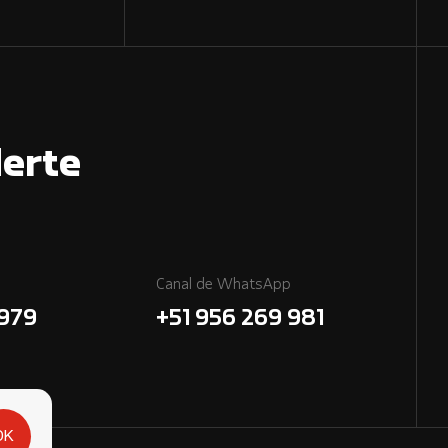
erte
Canal de WhatsApp
7979
+51 956 269 981
OK