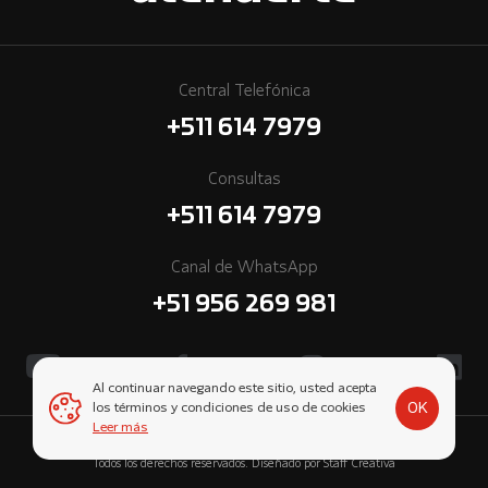
Central Telefónica
+511 614 7979
Consultas
+511 614 7979
Canal de WhatsApp
+51 956 269 981
Al continuar navegando este sitio, usted acepta
OK
los términos y condiciones de uso de cookies
Leer más
© 2026 Cummins Perú, una empresa subsidiaria de Komatsu-Mitsui.
Todos los derechos reservados. Diseñado por
Staff Creativa