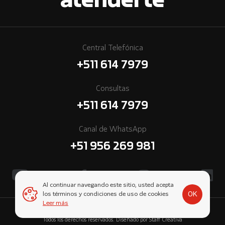
atenderte
Central Telefónica
+511 614 7979
Consultas
+511 614 7979
Canal de WhatsApp
+51 956 269 981
Al continuar navegando este sitio, usted acepta
OK
los términos y condiciones de uso de cookies
Leer más
© 2026 Cummins Perú, una empresa subsidiaria de Komatsu-Mitsui.
Todos los derechos reservados. Diseñado por
Staff Creativa