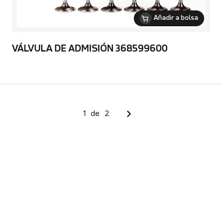
Añadir a bolsa
VÁLVULA DE ADMISIÓN 368599600
1
de
2