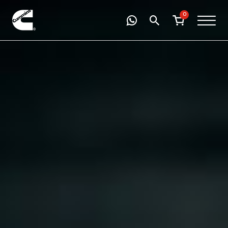
-
01
+
0