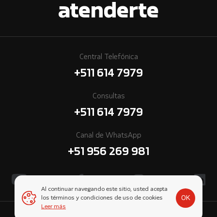
atenderte
Central Telefónica
+511 614 7979
Consultas
+511 614 7979
Canal de WhatsApp
+51 956 269 981
Al continuar navegando este sitio, usted acepta
OK
los términos y condiciones de uso de cookies
Leer más
© 2026 Cummins Perú, una empresa subsidiaria de Komatsu-Mitsui.