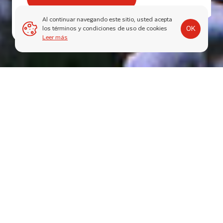
Al continuar navegando este sitio, usted acepta
OK
los términos y condiciones de uso de cookies
Leer más
Trabajamos con altos estándares de calidad
que nos permiten garantizar la reparación de
los motores.
El Master Rebuild Center de HHP es un paso estratégico de un
taller a un entorno de fabricación y brinda a los clientes una
calidad superior a través de procesos predefinidos con menos
variación y mayor eficiencia, lo que reduce los costos; el
Centro Maestro de Reconstrucción de HHP opera con una
política de precios estándar que consiste en una lista de