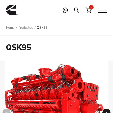
-
01
+
0
Home
Productos
QSK95
QSK95