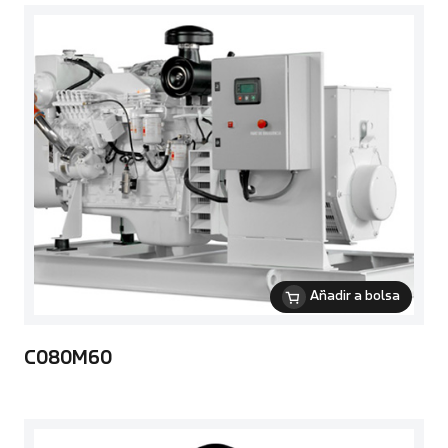
Añadir a bolsa
C080M60