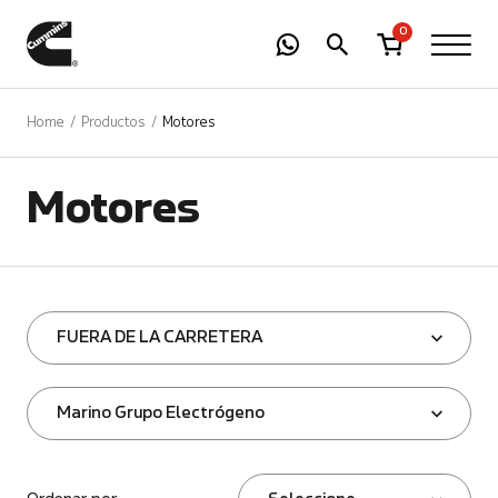
-
01
+
0
Home
Productos
Motores
Motores
FUERA DE LA CARRETERA
Marino Grupo Electrógeno