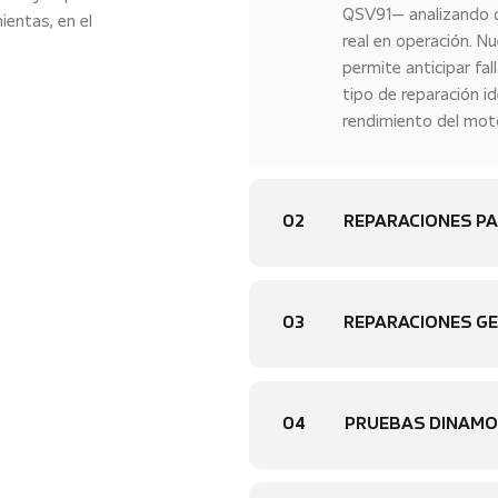
QSV91— analizando d
ientas, en el
real en operación. 
permite anticipar fal
tipo de reparación id
rendimiento del motor
02
REPARACIONES PA
03
REPARACIONES G
04
PRUEBAS DINAM