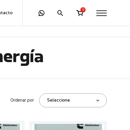
0
ntacto
nergía
Ordenar por
Seleccione