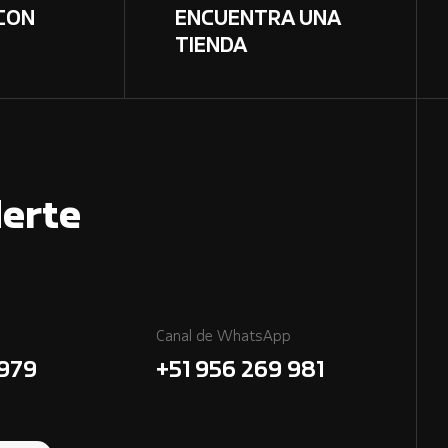
CON
ENCUENTRA UNA
TIENDA
erte
Canal de WhatsApp
7979
+51 956 269 981