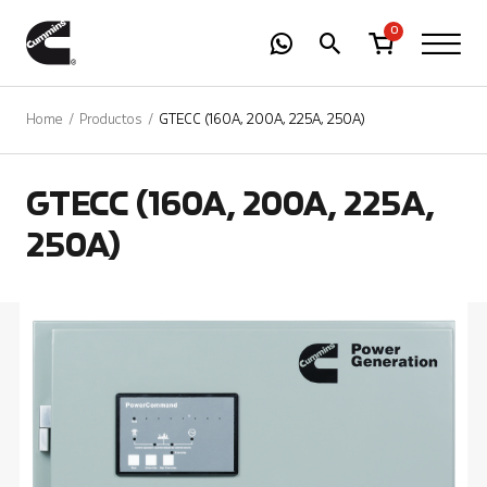
-
01
+
0
Home
Productos
GTECC (160A, 200A, 225A, 250A)
GTECC (160A, 200A, 225A,
250A)