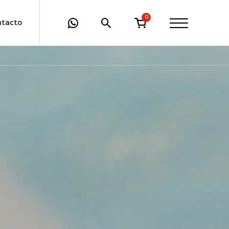
0
ntacto