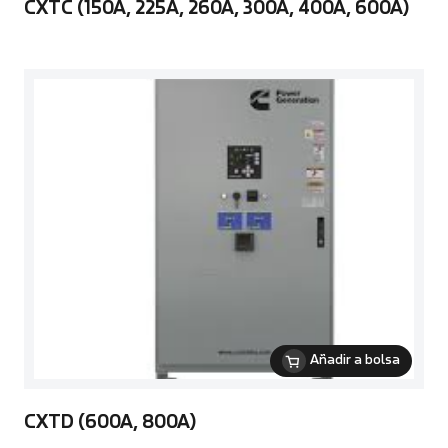
CXTC (150A, 225A, 260A, 300A, 400A, 600A)
Añadir a bolsa
CXTD (600A, 800A)