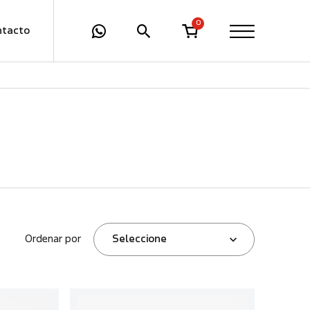
0
ntacto
Ordenar por
Seleccione