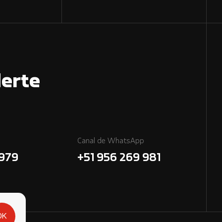
erte
Canal de WhatsApp
7979
+51 956 269 981
OK