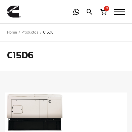
-
01
+
0
Home
Productos
C15D6
C15D6