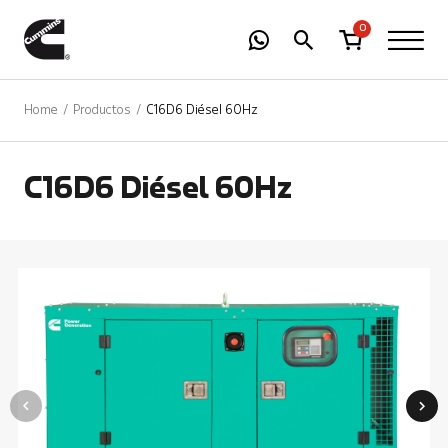
-
01
+
0
Home
Productos
C16D6 Diésel 60Hz
C16D6 Diésel 60Hz