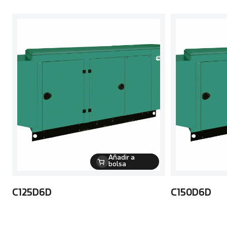
Añadir a
bolsa
C125D6D
C150D6D