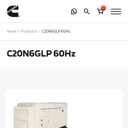
-
01
+
0
Home
Productos
C20N6GLP 60Hz
C20N6GLP 60Hz