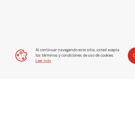
Al continuar navegando este sitio, usted acepta
los términos y condiciones de uso de cookies
Leer más
REPUESTOS CUMMINS
En Cummins Perú usted podrá encontrar toda la gam
originales para las aplicaciones y rangos de potencia