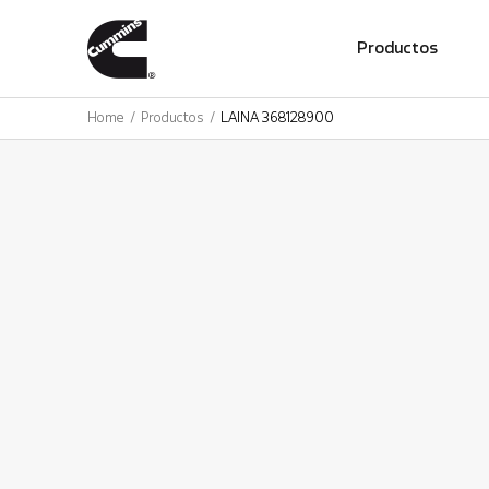
01
Productos
Home
Productos
LAINA 368128900