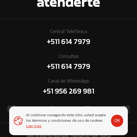
atenderte
Central Telefónica
+511 614 7979
Consultas
+511 614 7979
Canal de WhatsApp
+51 956 269 981
Al continuar navegando este sitio, usted acepta
OK
los términos y condiciones de uso de cookies
Leer más
© 2026 Cummins Perú, una empresa subsidiaria de Komatsu-Mitsui.
Todos los derechos reservados. Diseñado por
Staff Creativa