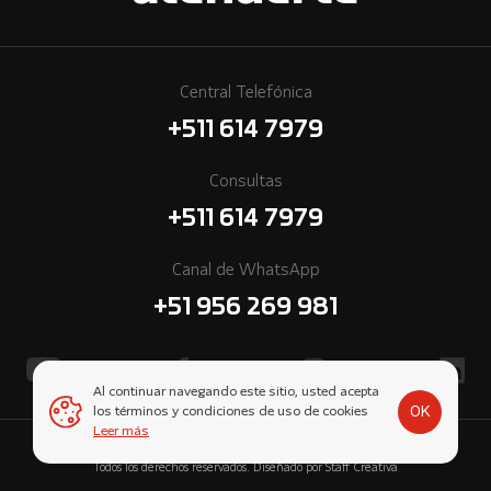
Central Telefónica
+511 614 7979
Consultas
+511 614 7979
Canal de WhatsApp
+51 956 269 981
Al continuar navegando este sitio, usted acepta
OK
los términos y condiciones de uso de cookies
Leer más
© 2026 Cummins Perú, una empresa subsidiaria de Komatsu-Mitsui.
Todos los derechos reservados. Diseñado por
Staff Creativa