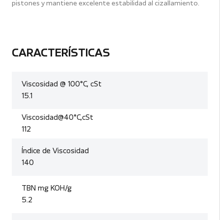
pistones y mantiene excelente estabilidad al cizallamiento.
CARACTERÍSTICAS
Viscosidad @ 100°C, cSt
15.1
Viscosidad@40°C,cSt
112
Índice de Viscosidad
140
TBN mg KOH/g
5.2