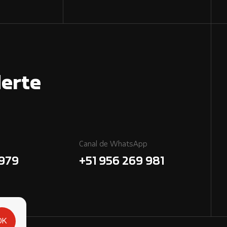
erte
Canal de WhatsApp
7979
+51 956 269 981
OK