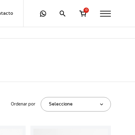
0
ntacto
Ordenar por
Seleccione