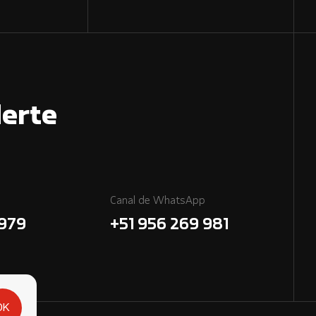
erte
Canal de WhatsApp
7979
+51 956 269 981
OK