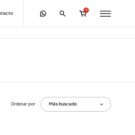
0
ntacto
Ordenar por
Más buscado