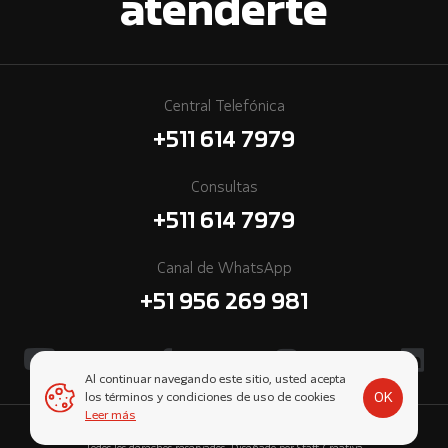
atenderte
Central Telefónica
+511 614 7979
Consultas
+511 614 7979
Canal de WhatsApp
+51 956 269 981
Al continuar navegando este sitio, usted acepta
OK
los términos y condiciones de uso de cookies
Leer más
© 2026 Cummins Perú, una empresa subsidiaria de Komatsu-Mitsui.