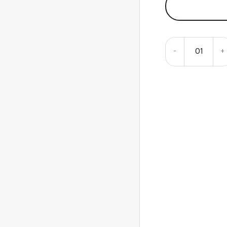
-
01
+