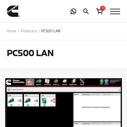
-
01
+
0
Home
Productos
PC500 LAN
PC500 LAN