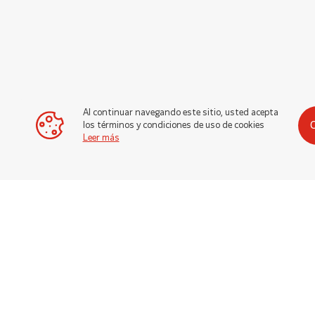
Al continuar navegando este sitio, usted acepta
los términos y condiciones de uso de cookies
Leer más
Acerca del Módulo de Monitoreo
El monitoreo LAN proporciona un medio conveniente d
grupos electrógenos, interruptores de transferencia, s
todos conectados en la red del usuario. Los usuarios 