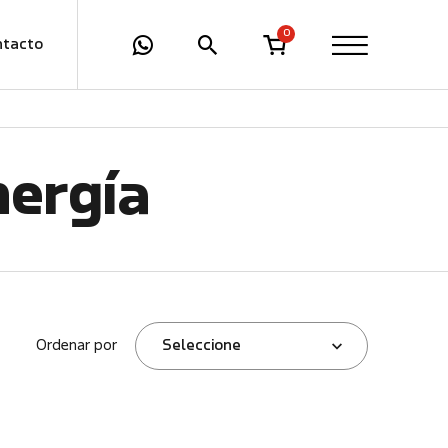
0
ntacto
nergía
Ordenar por
Seleccione