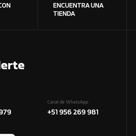
CON
ENCUENTRA UNA
TIENDA
erte
Canal de WhatsApp
7979
+51 956 269 981