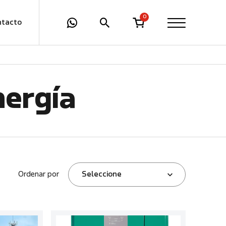
0
ntacto
nergía
Ordenar por
Seleccione