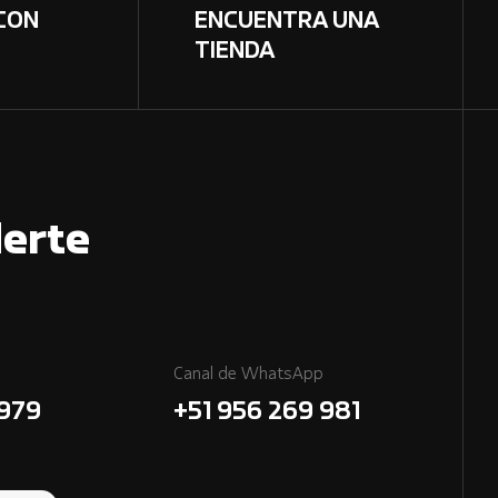
CON
ENCUENTRA UNA
TIENDA
erte
Canal de WhatsApp
7979
+51 956 269 981