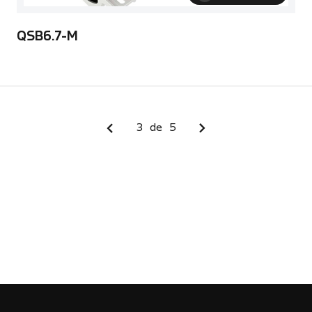
QSB6.7-M
3
de
5