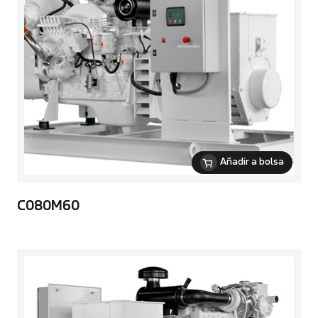
Añadir a bolsa
C080M60