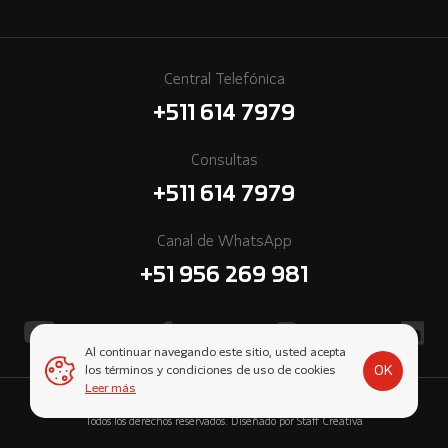
Central Telefónica
+511 614 7979
Consultas
+511 614 7979
Canal de WhatsApp
+51 956 269 981
Al continuar navegando este sitio, usted acepta
OK
los términos y condiciones de uso de cookies
Leer más
© 2026 Cummins Perú, una empresa subsidiaria de Komatsu-Mitsui.
Todos los derechos reservados. Diseñado por
Staff Creativa