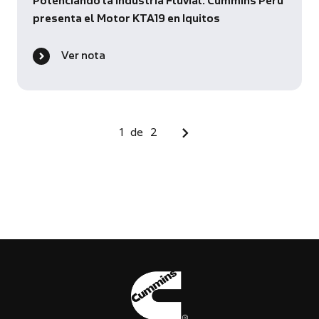
Potenciando la Industria Fluvial: Cummins Perú
presenta el Motor KTA19 en Iquitos
Ver nota
1
de
2