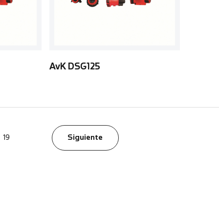
AvK DSG125
19
Siguiente