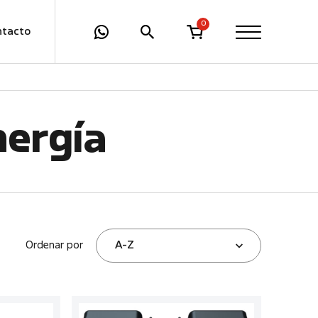
0
ntacto
nergía
Ordenar por
A-Z