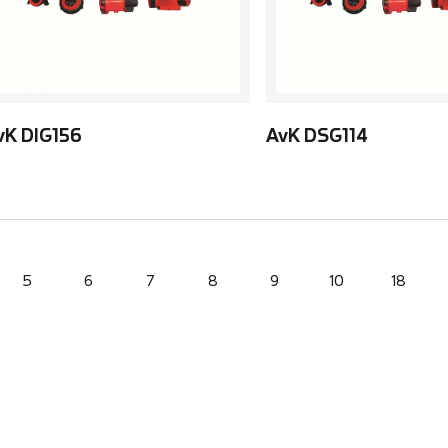
vK DIG156
AvK DSG114
5
6
7
8
9
10
18