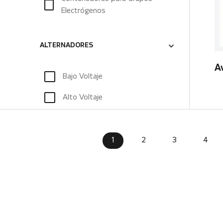
Electrógenos
ALTERNADORES
A
Bajo Voltaje
Alto Voltaje
1
2
3
4