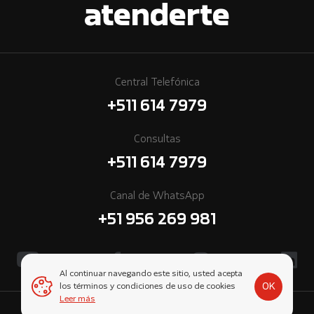
atenderte
Central Telefónica
+511 614 7979
Consultas
+511 614 7979
Canal de WhatsApp
+51 956 269 981
Al continuar navegando este sitio, usted acepta
OK
los términos y condiciones de uso de cookies
Leer más
© 2026 Cummins Perú, una empresa subsidiaria de Komatsu-Mitsui.