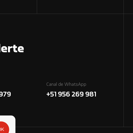
erte
Canal de WhatsApp
7979
+51 956 269 981
OK