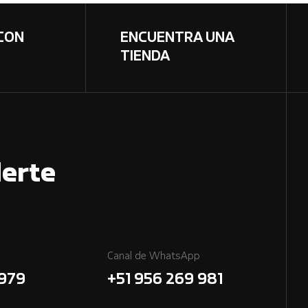
CON
ENCUENTRA UNA
TIENDA
erte
Canal de WhatsApp
7979
+51 956 269 981