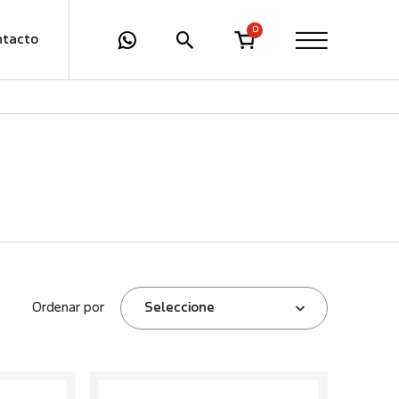
0
ntacto
Ordenar por
Seleccione